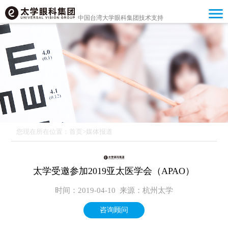
中国台湾大学眼科集团技术支持
您现在所在位置：首页>媒体报道
太学受邀参加2019亚太医学会（APAO）
时间：2019-04-10 来源：杭州太学
咨询顾问